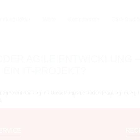
ndlungsfelder
Werte
Kompetenzen
Case Studie
 ODER AGILE ENTWICKLUNG
R EIN IT-PROJEKT?
anagement nach agilen Umsetzungsmethoden (engl. agile). Agil z
.
ERVICE
REC