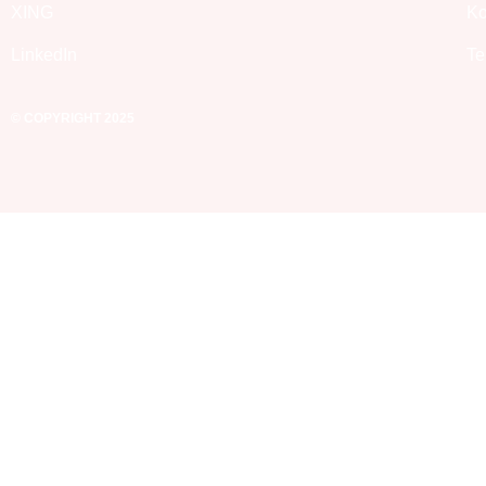
XING
Ko
LinkedIn
Te
© COPYRIGHT 2025