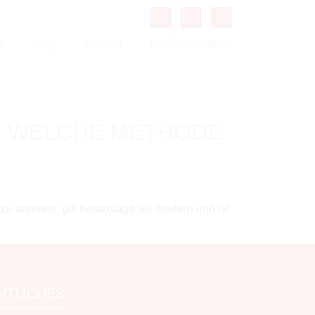
s
Blog
Kontakt
BUZZ! Academy
 – WELCHE METHODE
u arbeiten, gilt heutzutage als modern und ist
HTLICHES