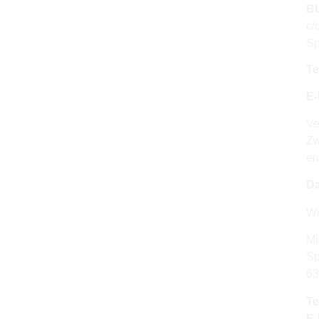
BU
c/
Sp
Te
E-
Ve
Zw
en
Da
Wi
Mi
Sp
63
Te
E-