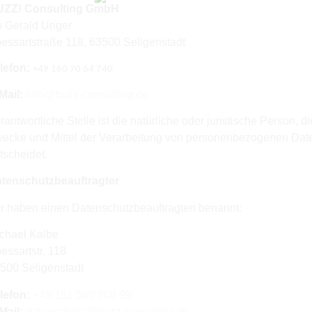
ZZ! Consulting GmbH
o Gerald Unger
essartstraße 118, 63500 Seligenstadt
lefon:
+49 160 70 64 740
Mail:
info@buzz-consulting.de
rantwortliche Stelle ist die natürliche oder juristische Person,
ecke und Mittel der Verarbeitung von personenbezogenen Date
tscheidet.
tenschutzbeauftragter
r haben einen Datenschutzbeauftragten benannt:
chael Kalbe
essartstr. 118
500 Seligenstadt
lefon:
+49 151 560 808 99
Mail:
datenschutz@buzz-consulting.de