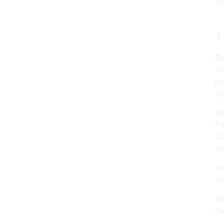
DS
3
Da
Di
pe
Da
We
Pe
Da
we
Wi
Si
Hi
Di