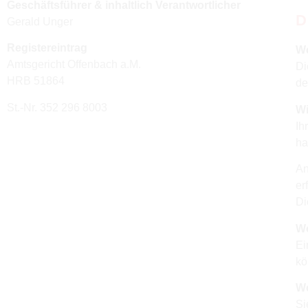
Geschäftsführer & inhaltlich Verantwortlicher
D
Gerald Unger
Registereintrag
We
Amtsgericht Offenbach a.M.
Di
HRB 51864
de
St.-Nr. 352 296 8003
Wi
Ih
ha
An
er
Di
Wo
Ei
kö
We
Si