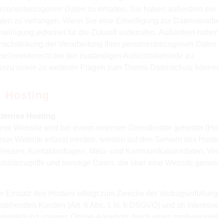
rsonenbezogenen Daten zu erhalten. Sie haben außerdem ein R
ten zu verlangen. Wenn Sie eine Einwilligung zur Datenverarbe
nwilligung jederzeit für die Zukunft widerrufen. Außerdem hab
nschränkung der Verarbeitung Ihrer personenbezogenen Daten z
schwerderecht bei der zuständigen Aufsichtsbehörde zu.
erzu sowie zu weiteren Fragen zum Thema Datenschutz können 
. Hosting
ternes Hosting
ese Website wird bei einem externen Dienstleister gehostet (H
eser Website erfasst werden, werden auf den Servern des Hoster
ressen, Kontaktanfragen, Meta- und Kommunikationsdaten, Ver
bsitezugriffe und sonstige Daten, die über eine Website generi
r Einsatz des Hosters erfolgt zum Zwecke der Vertragserfüllun
stehenden Kunden (Art. 6 Abs. 1 lit. b DSGVO) und im Interesse 
reitstellung unseres Online-Angebots durch einen professionelle