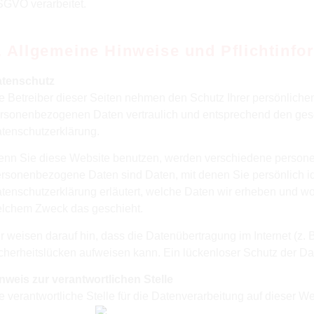
GVO verarbeitet.
. Allgemeine Hinweise und Pflichtinfo
tenschutz
e Betreiber dieser Seiten nehmen den Schutz Ihrer persönlichen
rsonenbezogenen Daten vertraulich und entsprechend den gese
tenschutzerklärung.
nn Sie diese Website benutzen, werden verschiedene person
rsonenbezogene Daten sind Daten, mit denen Sie persönlich ide
tenschutzerklärung erläutert, welche Daten wir erheben und wofü
lchem Zweck das geschieht.
r weisen darauf hin, dass die Datenübertragung im Internet (z. 
cherheitslücken aufweisen kann. Ein lückenloser Schutz der Date
nweis zur verantwortlichen Stelle
e verantwortliche Stelle für die Datenverarbeitung auf dieser Web