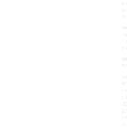
au
be
Re
Wi
Vi
er
bl
Wi
D
W
H
E
E
J
D
P
S