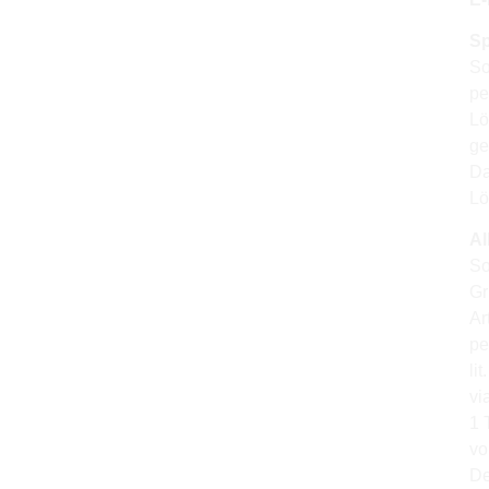
Sp
So
pe
Lö
ge
Da
Lö
Al
So
Gr
Ar
pe
li
vi
1 
vo
De