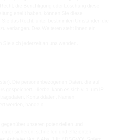
echt, die Berichtigung oder Löschung dieser
itung erteilt haben, können Sie diese
en Sie das Recht, unter bestimmten Umständen die
u verlangen. Des Weiteren steht Ihnen ein
Sie sich jederzeit an uns wenden.
oster). Die personenbezogenen Daten, die auf
s gespeichert. Hierbei kann es sich v. a. um IP-
tragsdaten, Kontaktdaten, Namen,
ert werden, handeln.
g gegenüber unseren potenziellen und
einer sicheren, schnellen und effizienten
n Anbieter (Art. 6 Abs. 1 lit. f DSGVO). Sofern