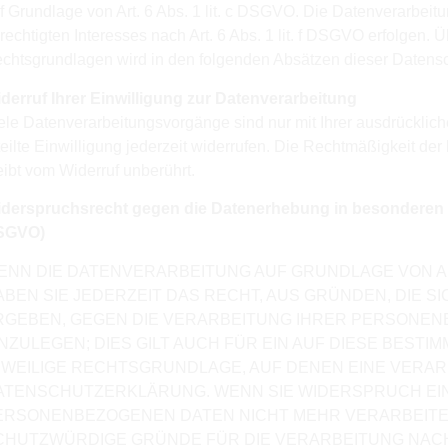
f Grundlage von Art. 6 Abs. 1 lit. c DSGVO. Die Datenverarbeit
rechtigten Interesses nach Art. 6 Abs. 1 lit. f DSGVO erfolgen. Ü
chtsgrundlagen wird in den folgenden Absätzen dieser Datensch
derruf Ihrer Einwilligung zur Datenverarbeitung
ele Datenverarbeitungsvorgänge sind nur mit Ihrer ausdrücklich
teilte Einwilligung jederzeit widerrufen. Die Rechtmäßigkeit de
eibt vom Widerruf unberührt.
derspruchsrecht gegen die Datenerhebung in besonderen F
SGVO)
ENN DIE DATENVERARBEITUNG AUF GRUNDLAGE VON ART. 
ABEN SIE JEDERZEIT DAS RECHT, AUS GRÜNDEN, DIE S
RGEBEN, GEGEN DIE VERARBEITUNG IHRER PERSONE
INZULEGEN; DIES GILT AUCH FÜR EIN AUF DIESE BESTI
EWEILIGE RECHTSGRUNDLAGE, AUF DENEN EINE VERAR
ATENSCHUTZERKLÄRUNG. WENN SIE WIDERSPRUCH EI
ERSONENBEZOGENEN DATEN NICHT MEHR VERARBEITEN
CHUTZWÜRDIGE GRÜNDE FÜR DIE VERARBEITUNG NACHW