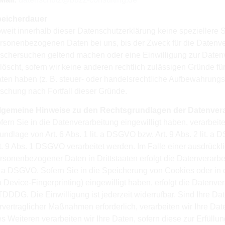
eicherdauer
weit innerhalb dieser Datenschutzerklärung keine speziellere 
rsonenbezogenen Daten bei uns, bis der Zweck für die Datenver
schersuchen geltend machen oder eine Einwilligung zur Datenv
löscht, sofern wir keine anderen rechtlich zulässigen Gründe 
ten haben (z. B. steuer- oder handelsrechtliche Aufbewahrungsfri
schung nach Fortfall dieser Gründe.
lgemeine Hinweise zu den Rechtsgrundlagen der Datenvera
fern Sie in die Datenverarbeitung eingewilligt haben, verarbei
undlage von Art. 6 Abs. 1 lit. a DSGVO bzw. Art. 9 Abs. 2 lit.
t. 9 Abs. 1 DSGVO verarbeitet werden. Im Falle einer ausdrückl
rsonenbezogener Daten in Drittstaaten erfolgt die Datenverarb
t. a DSGVO. Sofern Sie in die Speicherung von Cookies oder in de
a Device-Fingerprinting) eingewilligt haben, erfolgt die Datenv
TDDDG. Die Einwilligung ist jederzeit widerrufbar. Sind Ihre Da
rvertraglicher Maßnahmen erforderlich, verarbeiten wir Ihre Dat
s Weiteren verarbeiten wir Ihre Daten, sofern diese zur Erfüllung