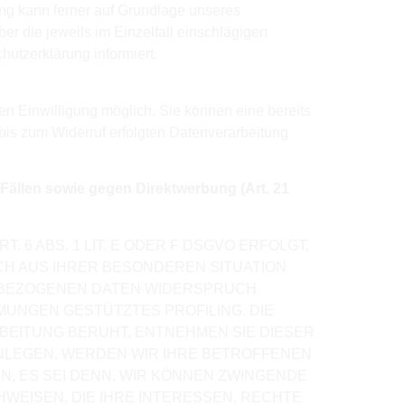
ung kann ferner auf Grundlage unseres
ber die jeweils im Einzelfall einschlägigen
utzerklärung informiert.
en Einwilligung möglich. Sie können eine bereits
r bis zum Widerruf erfolgten Datenverarbeitung
ällen sowie gegen Direktwerbung (Art. 21
6 ABS. 1 LIT. E ODER F DSGVO ERFOLGT,
ICH AUS IHRER BESONDEREN SITUATION
NBEZOGENEN DATEN WIDERSPRUCH
MMUNGEN GESTÜTZTES PROFILING. DIE
BEITUNG BERUHT, ENTNEHMEN SIE DIESER
NLEGEN, WERDEN WIR IHRE BETROFFENEN
, ES SEI DENN, WIR KÖNNEN ZWINGENDE
EISEN, DIE IHRE INTERESSEN, RECHTE