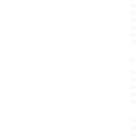
pe
Da
Ei
Ei
Be
Hi
2
Ex
Di
di
Ad
We
De
be
Be