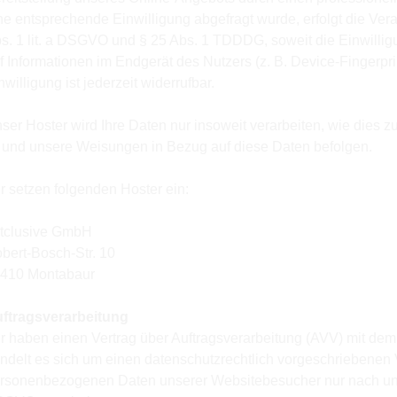
ne entsprechende Einwilligung abgefragt wurde, erfolgt die Vera
s. 1 lit. a DSGVO und § 25 Abs. 1 TDDDG, soweit die Einwillig
f Informationen im Endgerät des Nutzers (z. B. Device-Fingerp
nwilligung ist jederzeit widerrufbar.
ser Hoster wird Ihre Daten nur insoweit verarbeiten, wie dies zur
t und unsere Weisungen in Bezug auf diese Daten befolgen.
r setzen folgenden Hoster ein:
tclusive GmbH
bert-Bosch-Str. 10
410 Montabaur
ftragsverarbeitung
r haben einen Vertrag über Auftragsverarbeitung (AVV) mit de
ndelt es sich um einen datenschutzrechtlich vorgeschriebenen V
rsonenbezogenen Daten unserer Websitebesucher nur nach un