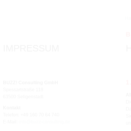
Ha
B
IMPRESSUM
1
BUZZ! Consulting GmbH
Spessartstraße 118
Al
63500 Seligenstadt
Di
Kontakt
Da
Telefon: +49 160 70 64 740
Si
E-Mail:
info@buzz-consulting.de
un