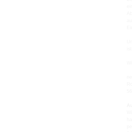
ei
Ab
au
Ei
Un
is
Wi
ne
Ro
56
Au
Wi
ha
pe